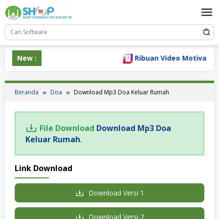
Loncat
ke
konten
New :
Ribuan Video Motivasi K
Beranda
Doa
Download Mp3 Doa Keluar Rumah
File Download
Download Mp3 Doa
Keluar Rumah
.
Link Download
Download Versi 1
Download Versi 2