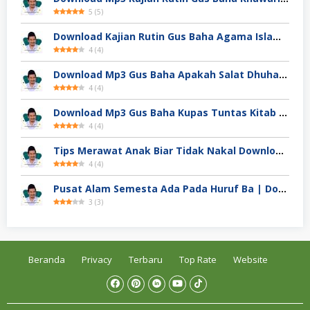
5
(
5
)
Download Kajian Rutin Gus Baha Agama Islam Di Akhir Zaman
4
(
4
)
Download Mp3 Gus Baha Apakah Salat Dhuha Bisa Membuat Kaya
4
(
4
)
Download Mp3 Gus Baha Kupas Tuntas Kitab Ihya Ulumuddin
4
(
4
)
Tips Merawat Anak Biar Tidak Nakal Download Mp3 Ngaji Gus Baha
4
(
4
)
Pusat Alam Semesta Ada Pada Huruf Ba | Download Mp3 Ngaji Gus Baha
3
(
3
)
Beranda
Privacy
Terbaru
Top Rate
Website