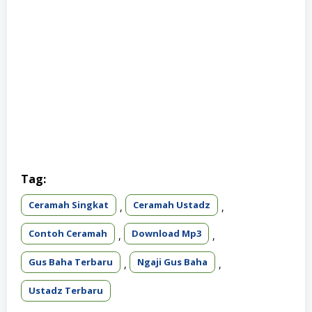
Tag:
Ceramah Singkat
Ceramah Ustadz
,
,
Contoh Ceramah
Download Mp3
,
,
Gus Baha Terbaru
Ngaji Gus Baha
,
,
Ustadz Terbaru