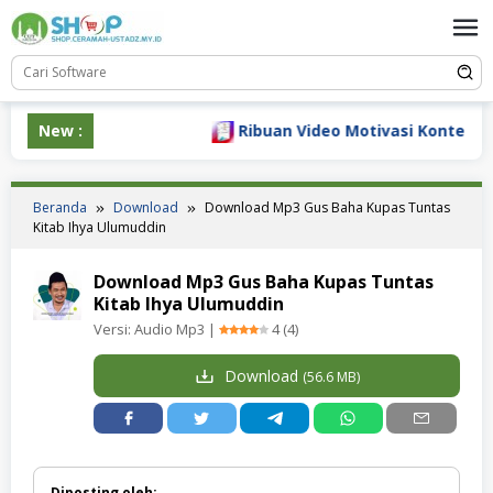
Loncat
ke
konten
New :
Ribuan Video Motivasi Konten Siap
Beranda
Download
Download Mp3 Gus Baha Kupas Tuntas
Kitab Ihya Ulumuddin
Download Mp3 Gus Baha Kupas Tuntas
Kitab Ihya Ulumuddin
Versi:
Audio Mp3
|
4
(
4
)
Download
(
56.6 MB
)
Diposting oleh: