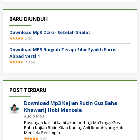
BARU DIUNDUH
Download Mp3 Dzikir Setelah Shalat
5
(
5
)
Download MP3 Ruqyah Terapi Sihir Syaikh Farris
Abbad Versi 1
4.3
(
4
)
Shop
POST TERBARU
Ceramah
Ustadz
Download Mp3 Kajian Rutin Gus Baha
Khawarij Hobi Mencela
Audio Mp3
Postingan kali ini kami akan berbagi Mp3 ngaji Gus
Baha Kajian Rutin Kitab Kuning Ahli Ibadah yang Hobi
Mencela Pemimpin
5
(
5
)