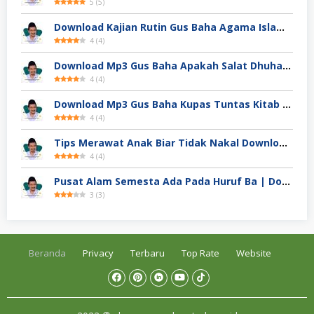
5
(
5
)
Download Kajian Rutin Gus Baha Agama Islam Di Akhir Zaman
4
(
4
)
Download Mp3 Gus Baha Apakah Salat Dhuha Bisa Membuat Kaya
4
(
4
)
Download Mp3 Gus Baha Kupas Tuntas Kitab Ihya Ulumuddin
4
(
4
)
Tips Merawat Anak Biar Tidak Nakal Download Mp3 Ngaji Gus Baha
4
(
4
)
Pusat Alam Semesta Ada Pada Huruf Ba | Download Mp3 Ngaji Gus Baha
3
(
3
)
Beranda
Privacy
Terbaru
Top Rate
Website