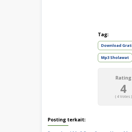
Tag:
Download Grat
Mp3 Sholawat
Rating
4
(
4
Votes )
Posting terkait: