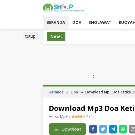
Loncat
ke
konten
BERANDA
DOA
SHOLAWAT
RUQYA
tutup
New :
;
Beranda
Doa
Download Mp3 Doa Ketika Di
Download Mp3 Doa Keti
Versi:
Mp3
|
4
(
4
)
Download