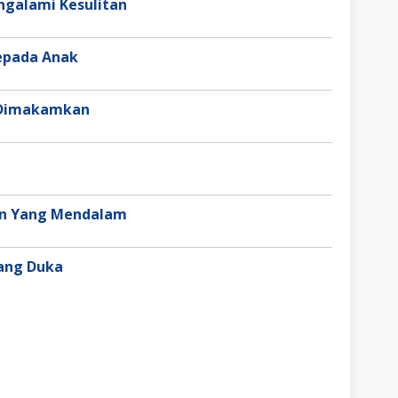
galami Kesulitan
epada Anak
 Dimakamkan
an Yang Mendalam
ang Duka