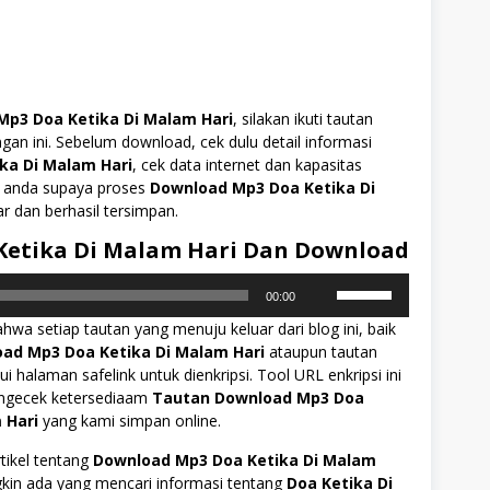
Mp3 Doa Ketika Di Malam Hari
, silakan ikuti tautan
ngan ini. Sebelum download, cek dulu detail informasi
ka Di Malam Hari
, cek data internet dan kapasitas
 anda supaya proses
Download Mp3 Doa Ketika Di
r dan berhasil tersimpan.
Ketika Di Malam Hari Dan Download
Gunakan
00:00
Anak
ahwa setiap tautan yang menuju keluar dari blog ini, baik
Panah
ad Mp3 Doa Ketika Di Malam Hari
ataupun tautan
Atas/Bawah
ui halaman safelink untuk dienkripsi. Tool URL enkripsi ini
untuk
engecek ketersediaam
Tautan Download Mp3 Doa
menaikkan
 Hari
yang kami simpan online.
atau
menurunkan
ikel tentang
Download Mp3 Doa Ketika Di Malam
volume.
in ada yang mencari informasi tentang
Doa Ketika Di