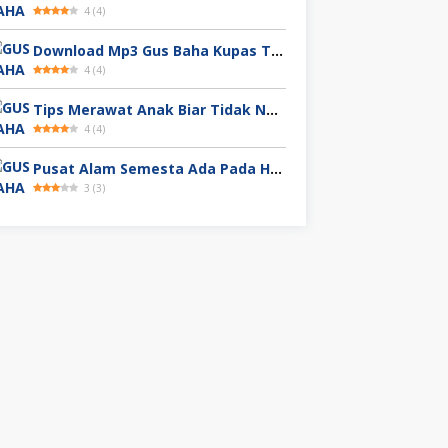
4
(
4
)
Download Mp3 Gus Baha Kupas Tuntas Kitab Ihya Ulumuddin
4
(
4
)
Tips Merawat Anak Biar Tidak Nakal Download Mp3 Ngaji Gus Baha
4
(
4
)
Pusat Alam Semesta Ada Pada Huruf Ba | Download Mp3 Ngaji Gus Baha
3
(
3
)