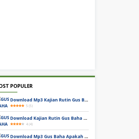
OST POPULER
Download Mp3 Kajian Rutin Gus Baha Khawarij Hobi Mencela
5
(
5
)
Download Kajian Rutin Gus Baha Agama Islam Di Akhir Zaman
4
(
4
)
Download Mp3 Gus Baha Apakah Salat Dhuha Bisa Membuat Kaya