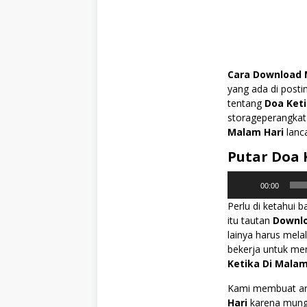
Cara Download 
yang ada di posti
tentang
Doa Keti
storageperangkat
Malam Hari
lanca
Putar Doa 
Pemutar
00:00
Audio
Perlu di ketahui b
itu tautan
Downlo
lainya harus melal
bekerja untuk m
Ketika Di Malam
Kami membuat art
Hari
karena mungk